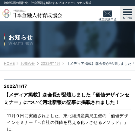
地域経済の活性化、社会課題を解決するプロフェッショナル養成
MENU
検定試験申込
み
お知らせ
WHAT’S NEW
HOME
お知らせ
2022年11月
【メディア掲載】森会長が登壇しました「
2022/11/17
【メディア掲載】森会長が登壇しました「価値デザインセ
ミナー」について河北新報の記事に掲載されました！
11月９日に実施されました、東北経済産業局主催の「価値デザ
インセミナー『＜自社の価値を見える化＞させるメソッド』」
に、