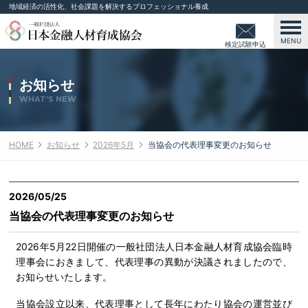
地域経済の活性化、社会課題を解決するプロフェッショナル養成
MENU
検定試験申込
み
お知らせ
WHAT’S NEW
HOME
お知らせ
2026年5月
当協会の代表理事変更のお知らせ
2026/05/25
当協会の代表理事変更のお知らせ
2026年5月22日開催の一般社団法人日本金融人材育成協会臨時
理事会におきまして、代表理事の異動が決議されましたので、
お知らせいたします。
当協会設立以来、代表理事として長年にわたり協会の運営並び