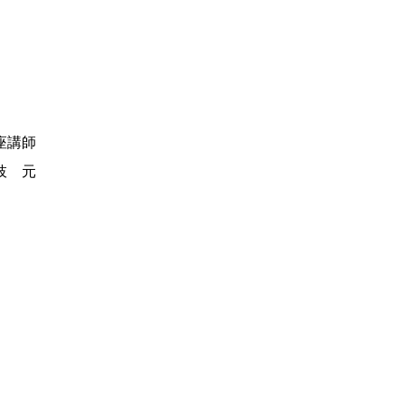
座講師
枝 元