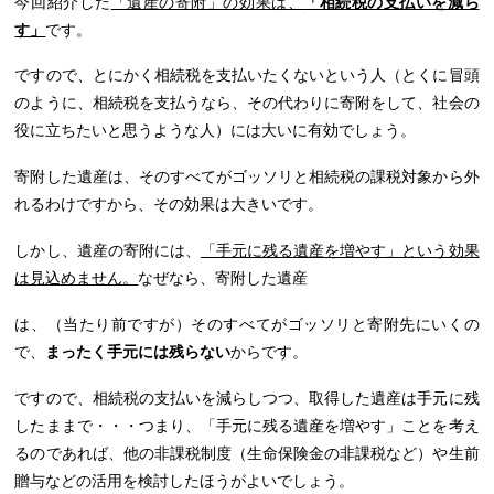
今回紹介した
「遺産の寄附」の効果は、
「相続税の支払いを減ら
す」
です。
ですので、とにかく相続税を支払いたくないという人（とくに冒頭
のように、相続税を支払うなら、その代わりに寄附をして、社会の
役に立ちたいと思うような人）には大いに有効でしょう。
寄附した遺産は、そのすべてがゴッソリと相続税の課税対象から外
れるわけですから、その効果は大きいです。
しかし、遺産の寄附には、
「手元に残る遺産を増やす」という効果
は見込めません。
なぜなら、寄附した遺産
は、（当たり前ですが）そのすべてがゴッソリと寄附先にいくの
で、
まったく手元には残らない
からです。
ですので、相続税の支払いを減らしつつ、取得した遺産は手元に残
したままで・・・つまり、「手元に残る遺産を増やす」ことを考え
るのであれば、他の非課税制度（生命保険金の非課税など）や生前
贈与などの活用を検討したほうがよいでしょう。