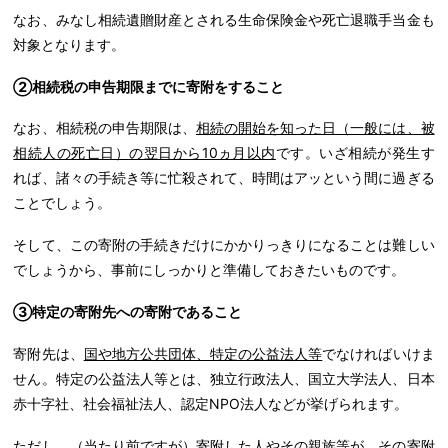
なお、みなし相続遺贈財産とされる生命保険金や死亡退職手当金も
対象となります。
②相続税の申告期限までに寄附をすること
なお、相続税の申告期限は、
相続の開始を知った日（一般には、被
相続人の死亡日）の翌日から10ヵ月以内
です。いざ相続が発生す
れば、諸々の手続き等に忙殺されて、時間はアッという間に過ぎる
ことでしょう。
そして、この寄附の手続きだけにかかりっきりになることは難しい
でしょうから、事前にしっかりと準備しておきたいものです。
③特定の寄附先への寄附であること
寄附先は、
国や地方公共団体、特定の公益法人等
でなければいけま
せん。特定の公益法人等とは、独立行政法人、国立大学法人、日本
赤十字社、社会福祉法人、認定NPO法人などが挙げられます。
ただし、（当たり前ですが）寄附した人やその親族等が、その寄附