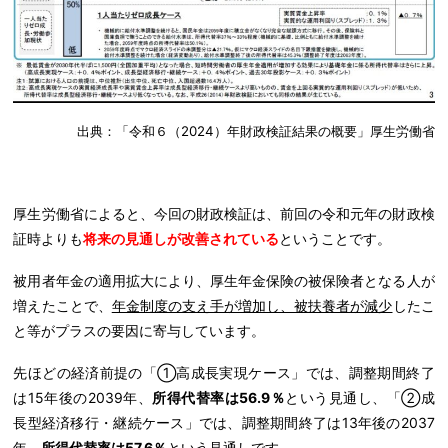
出典：「令和６（2024）年財政検証結果の概要」厚生労働省
厚生労働省によると、今回の財政検証は、前回の令和元年の財政検
証時よりも
将来の見通しが改善されている
ということです。
被用者年金の適用拡大により、厚生年金保険の被保険者となる人が
増えたことで、
年金制度の支え手が増加し、被扶養者が減少
したこ
と等がプラスの要因に寄与しています。
先ほどの経済前提の「①高成長実現ケース」では、調整期間終了
は15年後の2039年、
所得代替率は56.9％
という見通し、「②成
長型経済移行・継続ケース」では、調整期間終了は13年後の2037
年、
所得代替率は57.6％
という見通しです。