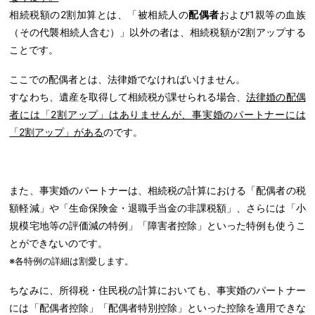
相続税額の2割加算とは、「被相続人の
配偶者
および1親等の血族
（その代襲相続人含む）」以外の者は、相続税額が2割アップする
ことです。
ここでの配偶者とは、法律婚でなければいけません。
すなわち、遺産を取得して相続税が課せられる場合、
法律婚の配偶
者には「2割アップ」はありませんが、
事実婚のパートナーには
「2割アップ」がある
のです。
また、事実婚のパートナーは、相続税の計算における「配偶者の税
額軽減」や「生命保険金・退職手当金の非課税額」、さらには「小
規模宅地等の評価減の特例」「障害者控除」といった特例も使うこ
とができないのです。
※各特例の詳細は割愛します。
ちなみに、所得税・住民税の計算においても、事実婚のパートナー
には「配偶者控除」「配偶者特別控除」といった控除を適用できな